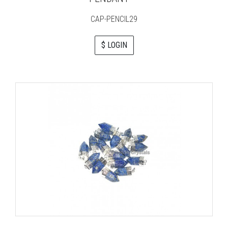
CAP-PENCIL29
$ LOGIN