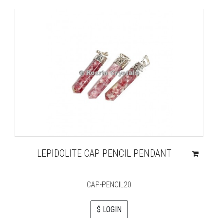
LEPIDOLITE CAP PENCIL PENDANT
CAP-PENCIL20
$ LOGIN