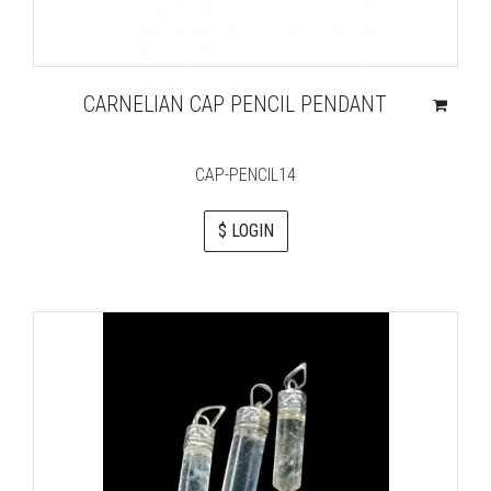
CARNELIAN CAP PENCIL PENDANT
CAP-PENCIL14
$ LOGIN