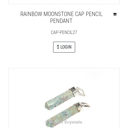
RAINBOW MOONSTONE CAP PENCIL
PENDANT
CAP-PENCIL27
$ LOGIN