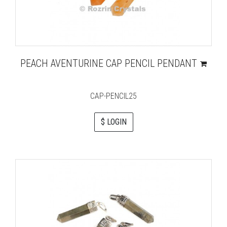
PEACH AVENTURINE CAP PENCIL PENDANT
CAP-PENCIL25
$ LOGIN