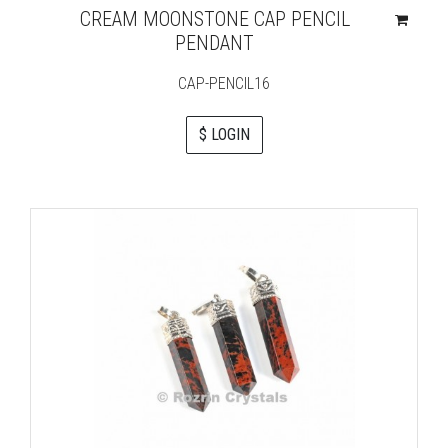
CREAM MOONSTONE CAP PENCIL
PENDANT
CAP-PENCIL16
$ LOGIN