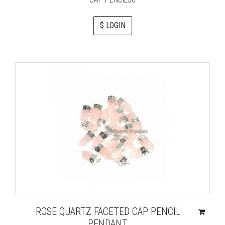
$ LOGIN
ROSE QUARTZ FACETED CAP PENCIL
PENDANT