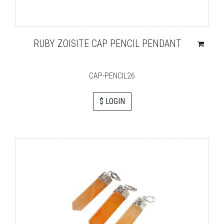
RUBY ZOISITE CAP PENCIL PENDANT
CAP-PENCIL26
$ LOGIN