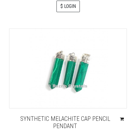
$ LOGIN
SYNTHETIC MELACHITE CAP PENCIL
PENDANT