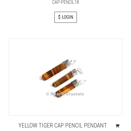
CAP-PENCIL18
$ LOGIN
YELLOW TIGER CAP PENCIL PENDANT