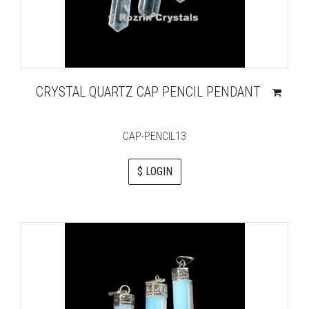
CRYSTAL QUARTZ CAP PENCIL PENDANT
CAP-PENCIL13
$ LOGIN