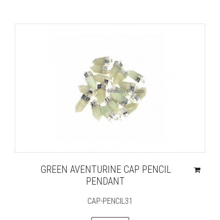
GREEN AVENTURINE CAP PENCIL
PENDANT
CAP-PENCIL31