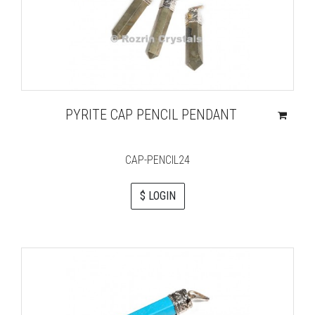
PYRITE CAP PENCIL PENDANT
CAP-PENCIL24
$ LOGIN